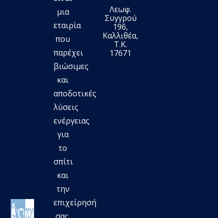
Λεωφ.
μια
Συγγρού
εταιρία
196,
Καλλιθέα,
που
Τ.Κ.
παρέχει
17671
βιώσιμες
και
αποδοτικές
λύσεις
ενέργειας
για
το
σπίτι
και
την
επιχείρησή
σας.