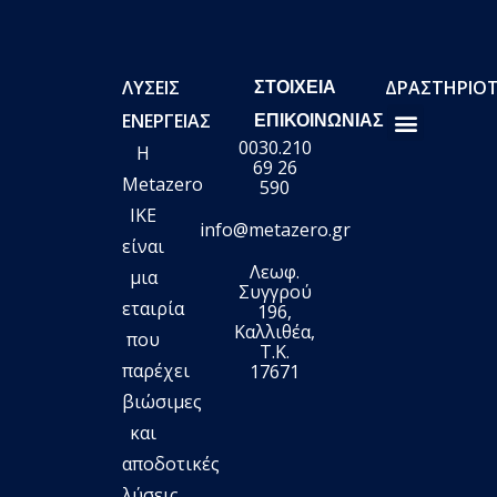
ΛΎΣΕΙΣ
ΔΡΑΣΤΗΡΙΟ
ΣΤΟΙΧΕΊΑ
ΕΝΈΡΓΕΙΑΣ
ΕΠΙΚΟΙΝΩΝΊΑΣ
0030.210
H
METAZERO TURN SMART
ΔΙΟΙΚΗΣΗ Η/Μ ΕΡΓΩΝ-ΥΠΟΣΤΑΘΜΩΝ ΑΝΥΨ
ΚΟΙΛΑΔΕΣ ΥΔΡΟΓ
ΦΩΤΟΒΟΛΤΑΪΚΑ ΣΤΕΓΗΣ
ΦΩΤΟΒΟΛΤΑΪΚΑ ΠΑΡΚΑ
69 26
Metazero
590
IKE
info@metazero.gr
είναι
Λεωφ.
μια
Συγγρού
εταιρία
196,
Καλλιθέα,
που
Τ.Κ.
παρέχει
17671
βιώσιμες
και
αποδοτικές
λύσεις