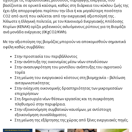
σχέση με τις παραδοσιακές μεθόδους παραγωγής ενέργειας που
βασίζονται σε ορυκτά καύσιμα, καθώς στη διάρκεια του κύκλου ζωής της
έχει ήδη απορροφήσει περίπου την ίδια ή και μεγαλύτερη ποσότητα
CO2 από αυτή που εκλύεται από την ενεργειακή αξιοποίησή της .
Άλλωστε η Ελληνική πολιτεία, με τον Κανονισμό Ενεργειακής Απόδοσης
Κτιρίων (ΚΕΝΑΚ) ορίζει μηδενικούς εκλυόμενους ρύπους για τη Βιομάζα
ανά μονάδα ενέργειας (0KgCO2/KWh).
Με την αξιοποίηση της βιομάζας μπορούν να αποκομισθούν σημαντικά
οφέλη καθώς συμβάλλει:
Στην προστασία του περιβάλλοντος
Στην ανάπτυξη της οικονομίας μέσω νέων επενδύσεων
Στην ανασυγκρότηση του μοντέλου ανάπτυξης του αγροτικού
τομέα
Στη μείωση του ενεργειακού κόστους στη βιομηχανία – βελτίωση
ανταγωνιστικότητας
Στην ενίσχυση οικονομικής δραστηριότητας των μικρομεσαίων
επιχειρήσεων
Στη δημιουργία νέων θέσεων εργασίας και τη συγκράτηση
πληθυσμού στην περιφέρεια.
Στην εξοικονόμηση συμβατικών καυσίμων, με αντίστοιχη
εξοικονόμηση συναλλάγματος.
Στη μείωση της εξάρτησης της χώρας από ξένες ενεργειακές πηγές.