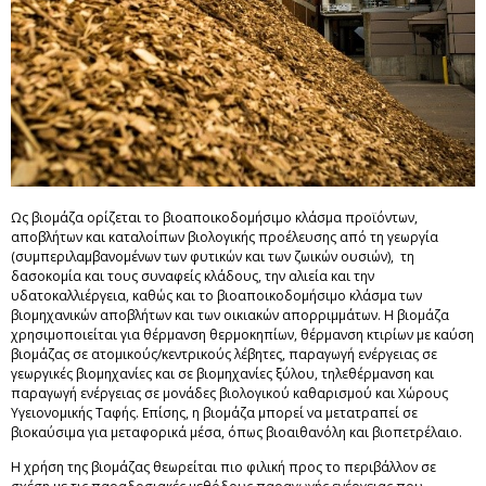
Ως βιομάζα ορίζεται το βιοαποικοδομήσιμο κλάσμα προϊόντων,
αποβλήτων και καταλοίπων βιολογικής προέλευσης από τη γεωργία
(συμπεριλαμβανομένων των φυτικών και των ζωικών ουσιών), τη
δασοκομία και τους συναφείς κλάδους, την αλιεία και την
υδατοκαλλιέργεια, καθώς και το βιοαποικοδομήσιμο κλάσμα των
βιομηχανικών αποβλήτων και των οικιακών απορριμμάτων. Η βιομάζα
χρησιμοποιείται για θέρμανση θερμοκηπίων, θέρμανση κτιρίων με καύση
βιομάζας σε ατομικούς/κεντρικούς λέβητες, παραγωγή ενέργειας σε
γεωργικές βιομηχανίες και σε βιομηχανίες ξύλου, τηλεθέρμανση και
παραγωγή ενέργειας σε μονάδες βιολογικού καθαρισμού και Χώρους
Υγειονομικής Ταφής. Επίσης, η βιομάζα μπορεί να μετατραπεί σε
βιοκαύσιμα για μεταφορικά μέσα, όπως βιοαιθανόλη και βιοπετρέλαιο.
Η χρήση της βιομάζας θεωρείται πιο φιλική προς το περιβάλλον σε