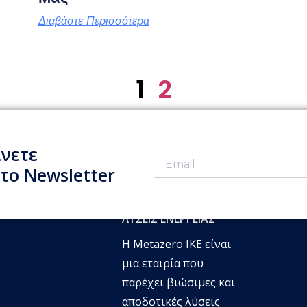
Διαβάστε Περισσότερα
1
2
ίνετε
το Newsletter
ΛΎΣΕΙΣ ΕΝΈΡΓΕΙΑΣ
H Metazero IKE είναι
μια εταιρία που
παρέχει βιώσιμες και
αποδοτικές λύσεις